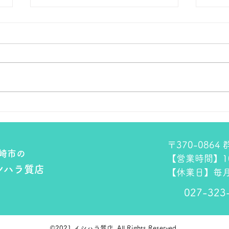
本日の１８金 買取 預り価格
本日
本日 １８金 1グラム １６６００
本日
円で預かります。買い取ります。
円で
次回のお休みは８月８日です。
次回
よろしくお願いします。 ＴＥ
よろ
Ｌ ０２７－３２３－８５２３
Ｌ 
〒370-086
崎市の
【営業時間】10:
シハラ質店
【休業日】毎月
027-323
©2021 イシハラ質店. All Rights Reserved.