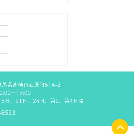
の１８金 買取 預り価格
 １８金 1グラム １５９００
預かります。買い取ります。
のお休みは８月８日です。
しくお願いします。 ＴＥ
０２７－３２３－８５２３
4 群馬県高崎市石原町514-2
00～19:00
8日、21日、24日、第2、第4日曜
-8523