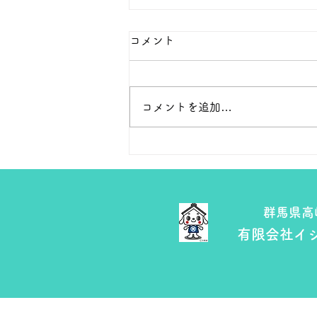
本日の１８金 買取 預り価格
コメント
本日 １８金 1グラム １６５００
円で預かります。買い取ります。
次回のお休みは８月８日です。
コメントを追加…
よろしくお願いします。 ＴＥ
Ｌ ０２７－３２３－８５２３
群馬県高
有限会社イ