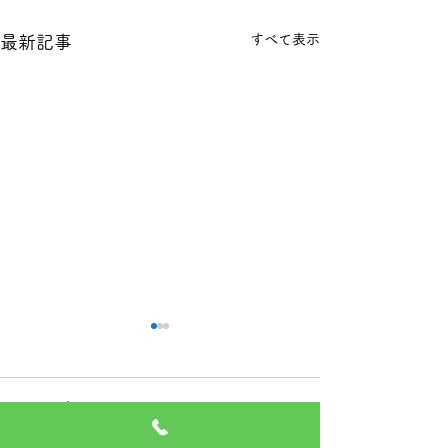
すべて表示
最新記事
本日の１８金 買取 預り価
本日の１８金 買
格
格
コメント
本日 １８金 1グラム １５９
本日 １８金 1グラ