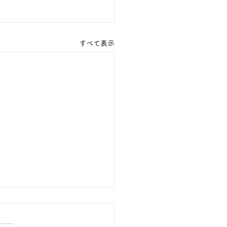
すべて表示
の１８金 買取 預り価格