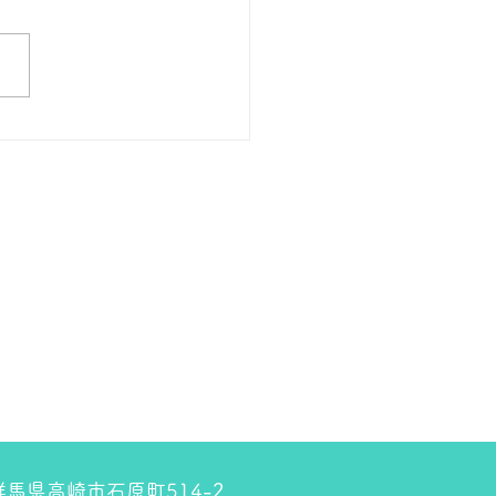
 １８金 1グラム １５９００
預かります。買い取ります。
のお休みは８月８日です。
しくお願いします。 ＴＥ
０２７－３２３－８５２３
4 群馬県高崎市石原町514-2