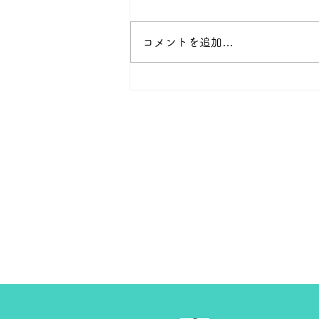
本日 １８金 1グラム １６５００
円で預かります。買い取ります。
次回のお休みは８月８日です。
コメントを追加…
よろしくお願いします。 ＴＥ
Ｌ ０２７－３２３－８５２３