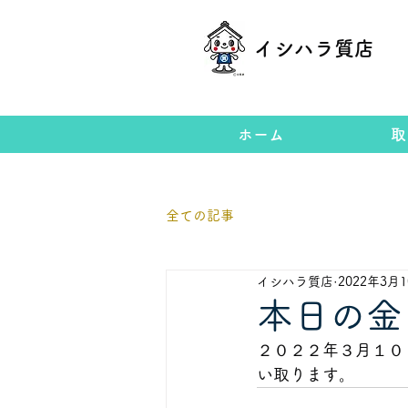
イシハラ質店
ホーム
取
全ての記事
イシハラ質店
2022年3月
本日の金
２０２２年３月１０日
い取ります。