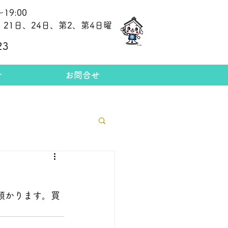
19:00
21日、24日、第2、第4日曜
​今日の金相場
23
せ
お問合せ
 預かります。買