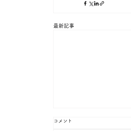
最新記事
本日の１８金 買取 預り価格
コメント