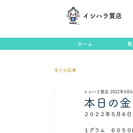
イシハラ質店
ホーム
取
全ての記事
イシハラ質店
2022年5月
本日の金
２０２２年５月６日          
１グラム　６０５０