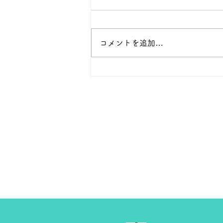
本日 １８金 1グラム １６５００
円で預かります。買い取ります。
次回のお休みは８月８日です。
コメントを追加…
よろしくお願いします。 ＴＥ
Ｌ ０２７－３２３－８５２３