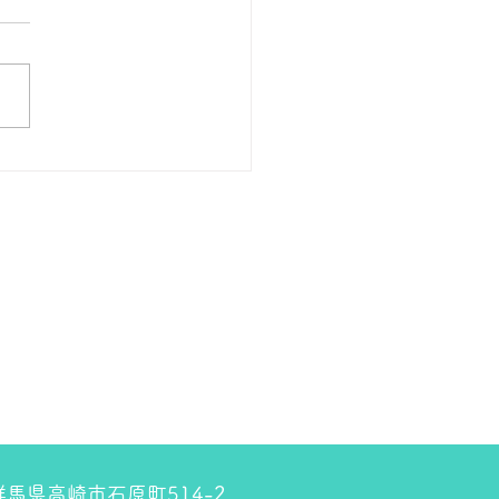
 １８金 1グラム １５９００
預かります。買い取ります。
のお休みは８月８日です。
しくお願いします。 ＴＥ
０２７－３２３－８５２３
4 群馬県高崎市石原町514-2