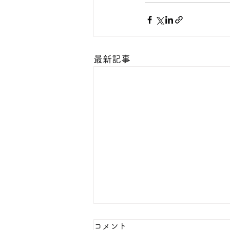
最新記事
本日の１８金 買取 預り価格
コメント