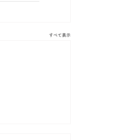
すべて表示
の１８金 買取 預り価格