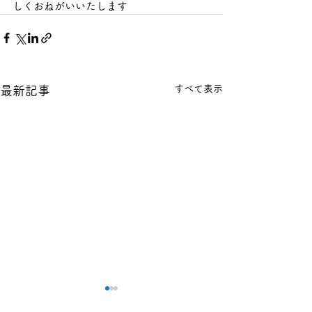
しくおねがいいたします 
すべて表示
最新記事
本日の１８金 買取 預り価
本日の１８金 買