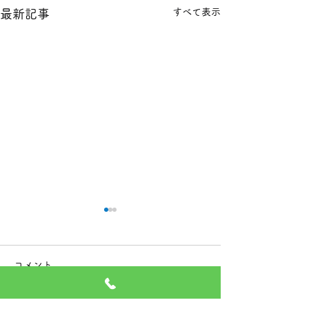
すべて表示
最新記事
本日の１８金 買取 預り価
本日の１８金 買
格
格
コメント
本日 １８金 1グラム １６６
本日 １８金 1グラ
００円で預かります。買い取
００円で預かりま