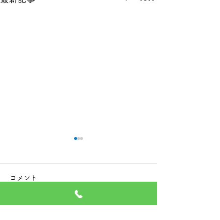
本日の１８金 買取 預り価
本日の１８金 買
格
格
コメント
本日 １８金 1グラム １６６
本日 １８金 1グラ
００円で預かります。買い取
００円で預かりま
ります。 次回のお休みは８
ります。 次回の
コメントを追加…