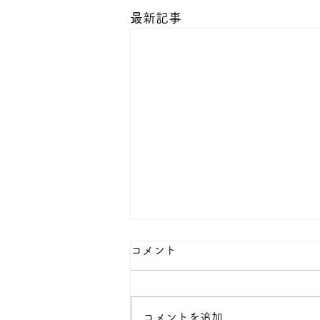
最新記事
本日の１８金 買取 預り価格
コメント
本日 １８金 1グラム １６５００
円で預かります。買い取ります。
次回のお休みは８月８日です。
コメントを追加…