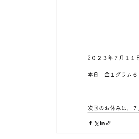
2０２３年７月１１日              
本日　金１グラム６７５０円で預かり
次回のお休みは、７