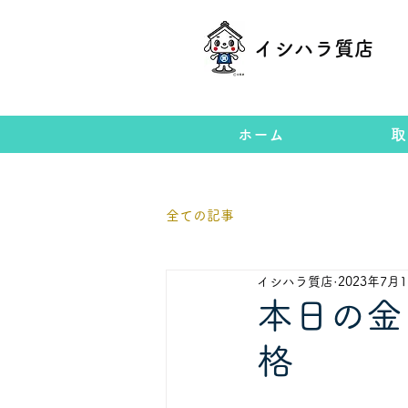
イシハラ質店
ホーム
取
全ての記事
イシハラ質店
2023年7月
本日の金