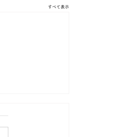
すべて表示
の１８金 買取 預り価格
 １８金 1グラム １５９００
預かります。買い取ります。
のお休みは８月８日です。