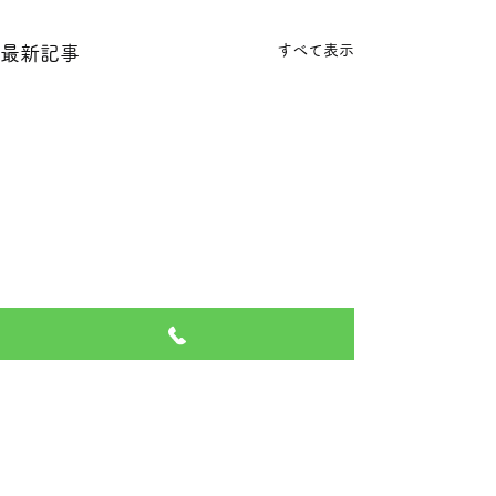
すべて表示
最新記事
本日の１８金 買取 預り価
本日の１８金 買
格
格
コメント
本日 １８金 1グラム １６６
本日 １８金 1グラ