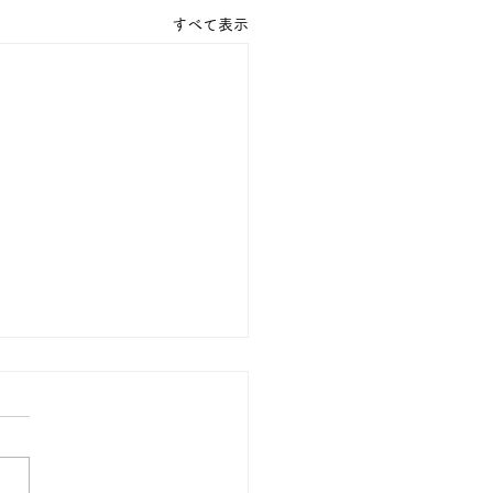
すべて表示
の１８金 買取 預り価格
 １８金 1グラム １５９００
預かります。買い取ります。
のお休みは８月８日です。