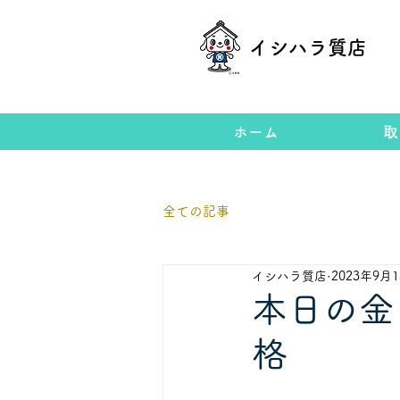
イシハラ質店
ホーム
取
全ての記事
イシハラ質店
2023年9月
本日の金