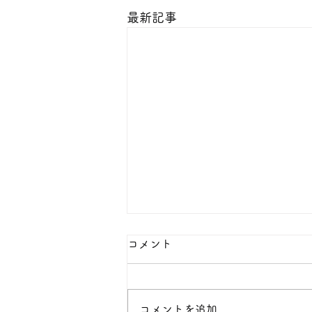
最新記事
本日の１８金 買取 預り価格
コメント
本日 １８金 1グラム １６５００
円で預かります。買い取ります。
次回のお休みは８月８日です。
コメントを追加…