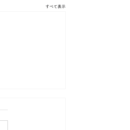
すべて表示
の１８金 買取 預り価格
 １８金 1グラム １５９００
預かります。買い取ります。
のお休みは８月８日です。