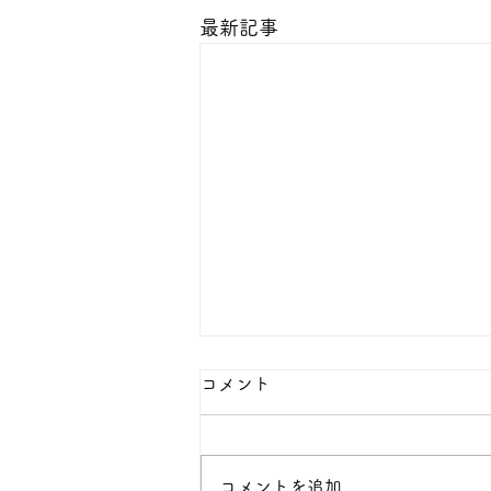
最新記事
本日の１８金 買取 預り価格
コメント
本日 １８金 1グラム １６５００
円で預かります。買い取ります。
次回のお休みは８月８日です。
コメントを追加…