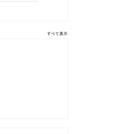
すべて表示
の１８金 買取 預り価格