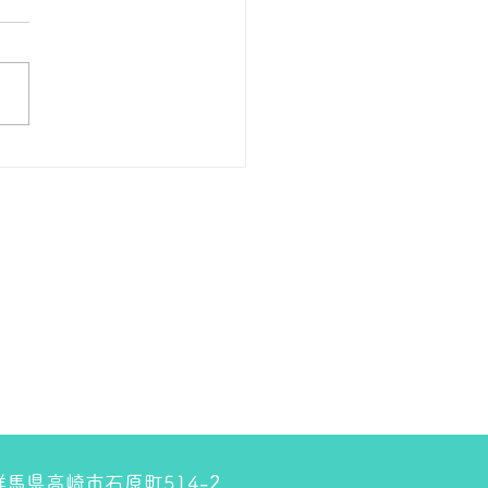
 １８金 1グラム １５９００
預かります。買い取ります。
のお休みは８月８日です。
しくお願いします。 ＴＥ
０２７－３２３－８５２３
4 群馬県高崎市石原町514-2