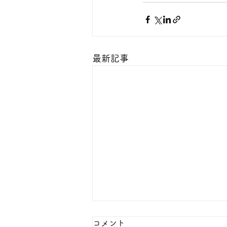
最新記事
本日の１８金 買取 預り価格
コメント