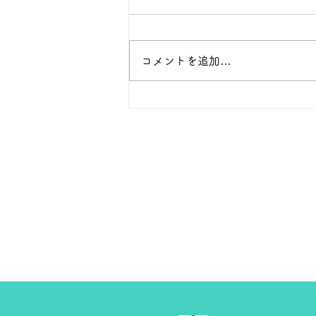
本日 １８金 1グラム １６５００
円で預かります。買い取ります。
次回のお休みは８月８日です。
コメントを追加…
よろしくお願いします。 ＴＥ
Ｌ ０２７－３２３－８５２３