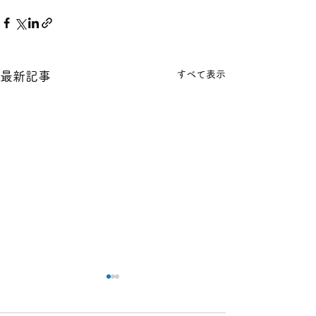
すべて表示
最新記事
本日の１８金 買取 預り価
本日の１８金 買