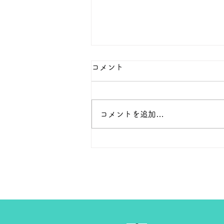
本日の１８金 買取 預り価格
コメント
本日 １８金 1グラム １６５００
円で預かります。買い取ります。
次回のお休みは８月８日です。
コメントを追加…
よろしくお願いします。 ＴＥ
Ｌ ０２７－３２３－８５２３