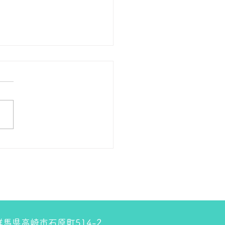
の１８金 買取 預り価格
 １８金 1グラム １５９００
預かります。買い取ります。
のお休みは８月８日です。
しくお願いします。 ＴＥ
０２７－３２３－８５２３
4 群馬県高崎市石原町514-2