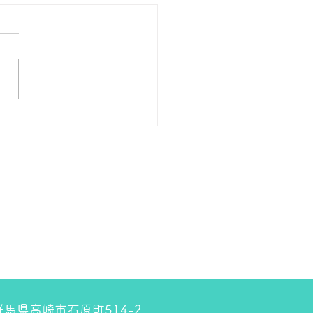
の１８金 買取 預り価格
 １８金 1グラム １５９００
預かります。買い取ります。
のお休みは８月８日です。
しくお願いします。 ＴＥ
０２７－３２３－８５２３
4 群馬県高崎市石原町514-2