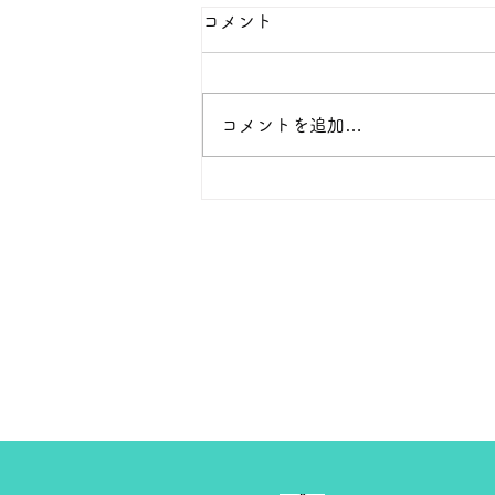
本日の１８金 買取 預り価格
コメント
本日 １８金 1グラム １６５００
円で預かります。買い取ります。
次回のお休みは８月８日です。
コメントを追加…
よろしくお願いします。 ＴＥ
Ｌ ０２７－３２３－８５２３