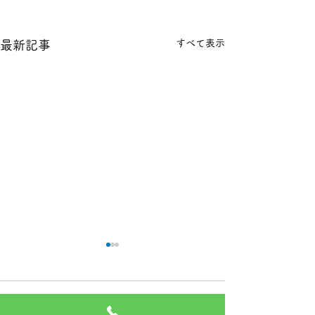
すべて表示
最新記事
本日の１８金 買取 預り価
本日の１８金 買
格
格
コメント