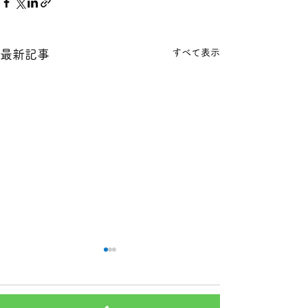
すべて表示
最新記事
本日の１８金 買取 預り価
本日の１８金 買
格
格
コメント