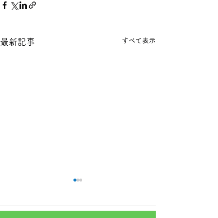
すべて表示
最新記事
本日の１８金 買取 預り価
本日の１８金 買
格
格