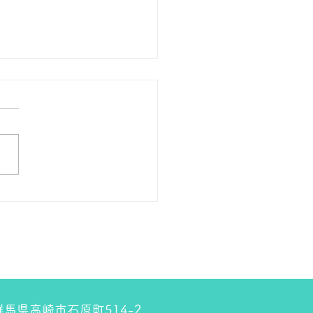
の１８金 買取 預り価格
 １８金 1グラム １５９００
預かります。買い取ります。
のお休みは８月８日です。
しくお願いします。 ＴＥ
０２７－３２３－８５２３
4 群馬県高崎市石原町514-2