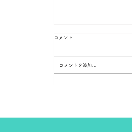
本日の１８金 買取 預り価格
コメント
本日 １８金 1グラム １６５００
円で預かります。買い取ります。
次回のお休みは８月８日です。
コメントを追加…
よろしくお願いします。 ＴＥ
Ｌ ０２７－３２３－８５２３