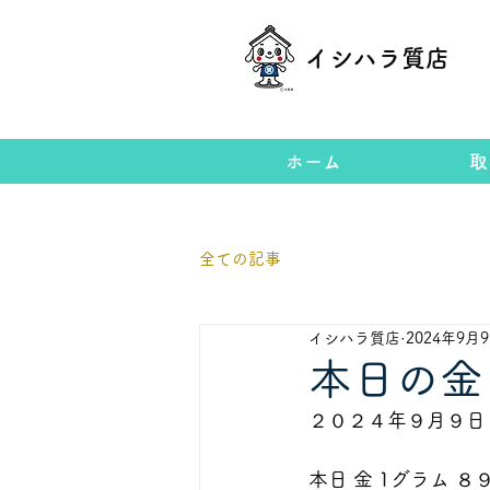
イシハラ質店
ホーム
取
全ての記事
イシハラ質店
2024年9月
本日の金
２０２４年９月９日
本日 金 1グラム ８