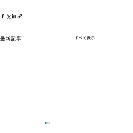
すべて表示
最新記事
本日の１８金 買取 預り価
本日の１８金 買