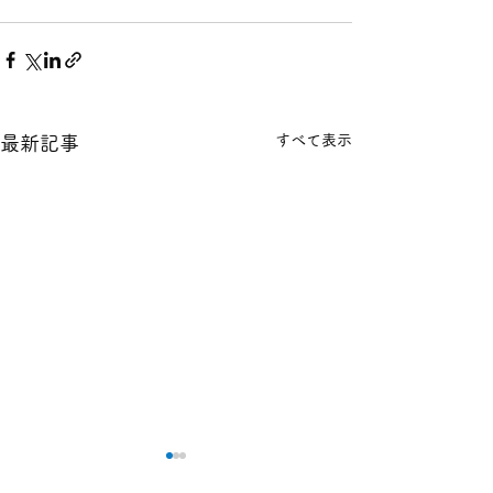
すべて表示
最新記事
本日の１８金 買取 預り価
本日の１８金 買