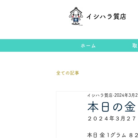
イシハラ質店
ホーム
取
全ての記事
イシハラ質店
2024年3月
本日の金
２０２４年３月２７
本日 金 1グラム 