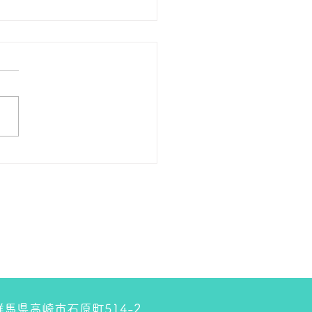
の１８金 買取 預り価格
 １８金 1グラム １６６００
預かります。買い取ります。
のお休みは８月８日です。
しくお願いします。 ＴＥ
０２７－３２３－８５２３
4 群馬県高崎市石原町514-2