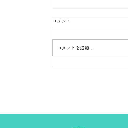
本日の１８金 買取 預り価格
コメント
本日 １８金 1グラム １６４００
円で預かります。買い取ります。
次回のお休みは８月２１日から
コメントを追加…
24日まで夏季休暇をいただきま
す。 よろしくお願いします。 Ｔ
ＥＬ ０２７－３２３－８５２３