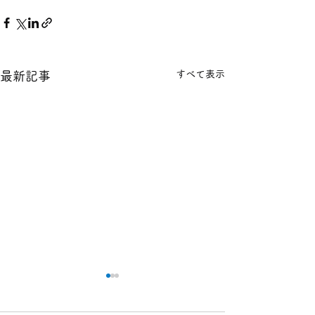
すべて表示
最新記事
本日の１８金 買取 預り価
本日の１８金 買