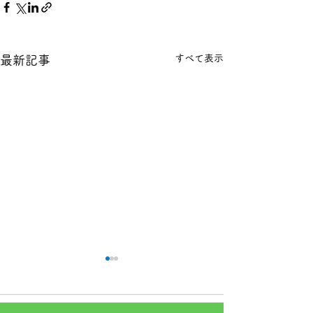
すべて表示
最新記事
本日の１８金 買取 預り価
本日の１８金 買
格
格