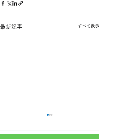
すべて表示
最新記事
本日の１８金 買取 預り価
本日の１８金 買
格
格