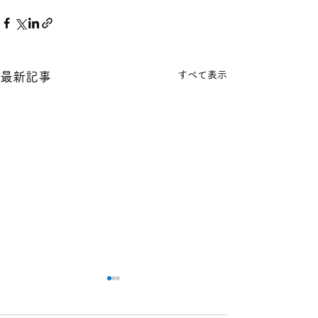
すべて表示
最新記事
本日の１８金 買取 預り価
本日の１８金 買