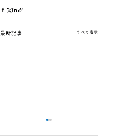
すべて表示
最新記事
本日の１８金 買取 預り価
本日の１８金 買