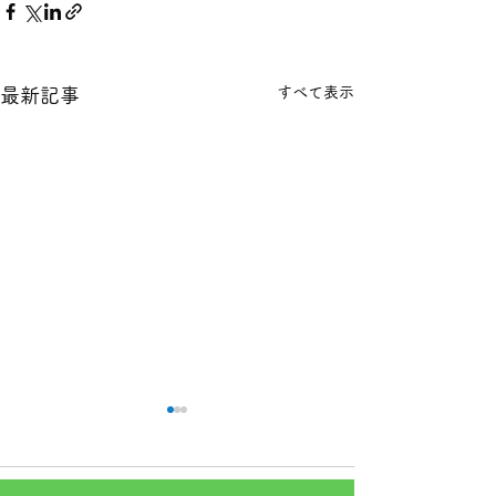
すべて表示
最新記事
本日の１８金 買取 預り価
本日の１８金 買
格
格