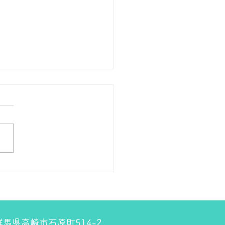
の１８金 買取 預り価格
 １８金 1グラム １５９００
預かります。買い取ります。
のお休みは８月８日です。
しくお願いします。 ＴＥ
０２７－３２３－８５２３
4 群馬県高崎市石原町514-2