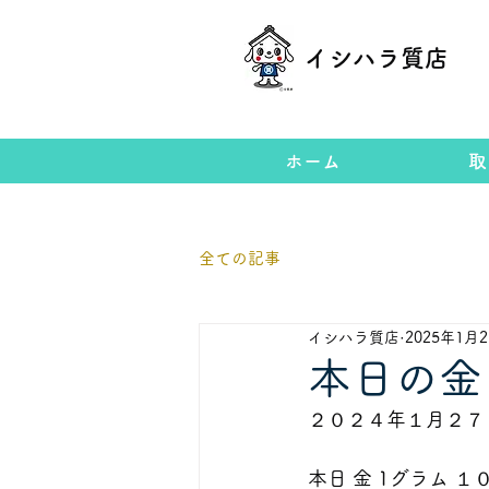
イシハラ質店
ホーム
取
全ての記事
イシハラ質店
2025年1月
本日の金
２０２４年１月２７
本日 金 1グラム １