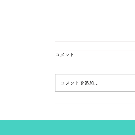
本日の１８金 買取 預り価格
コメント
本日 １８金 1グラム １６５００
円で預かります。買い取ります。
次回のお休みは８月８日です。
コメントを追加…
よろしくお願いします。 ＴＥ
Ｌ ０２７－３２３－８５２３