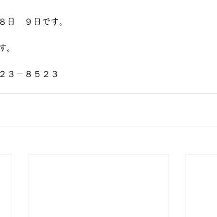
８
日　９日です。
す。
２３－８５２３