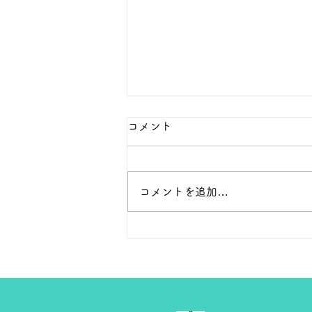
本日の１８金 買取 預り価格
コメント
本日 １８金 1グラム １６５００
円で預かります。買い取ります。
次回のお休みは８月８日です。
コメントを追加…
よろしくお願いします。 ＴＥ
Ｌ ０２７－３２３－８５２３