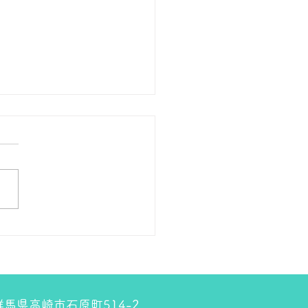
の１８金 買取 預り価格
 １８金 1グラム １５９００
預かります。買い取ります。
のお休みは８月８日です。
しくお願いします。 ＴＥ
０２７－３２３－８５２３
4 群馬県高崎市石原町514-2