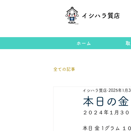
イシハラ質店
ホーム
取
全ての記事
イシハラ質店
2025年1月
本日の金
２０２４年１月３０
本日 金 1グラム １