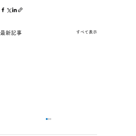
すべて表示
最新記事
本日の１８金 買取 預り価
本日の１８金 買