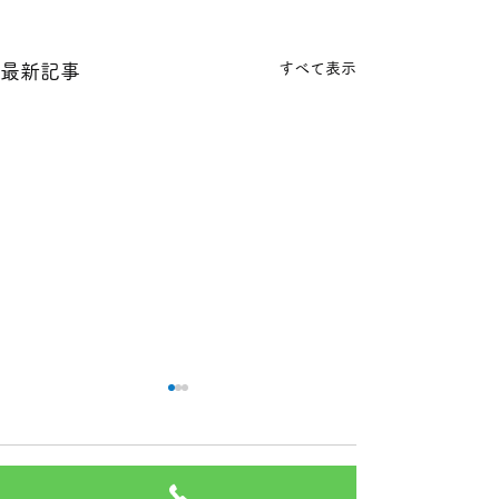
すべて表示
最新記事
本日の１８金 買取 預り価
本日の１８金 買
格
格
コメント