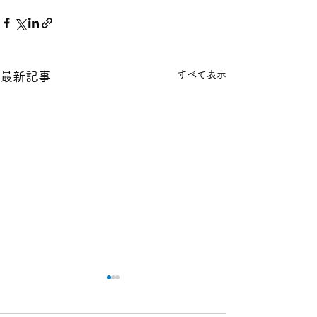
すべて表示
最新記事
本日の１８金 買取 預り価
本日の１８金 買