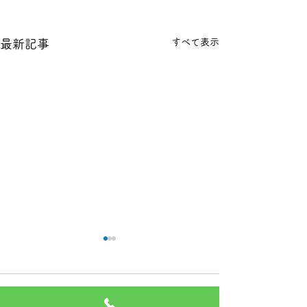
すべて表示
最新記事
本日の１８金 買取 預り価
本日の１８金 買
格
格
コメント