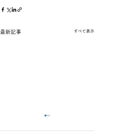
すべて表示
最新記事
本日の１８金 買取 預り価
本日の１８金 買