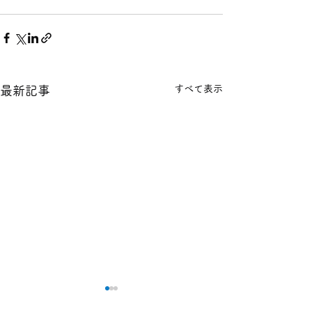
すべて表示
最新記事
本日の１８金 買取 預り価
本日の１８金 買