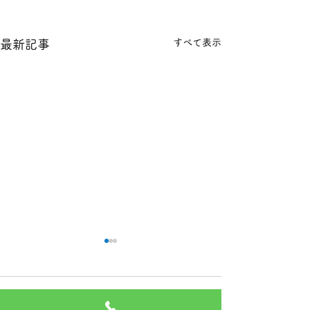
すべて表示
最新記事
本日の１８金 買取 預り価
本日の１８金 買
格
格
コメント