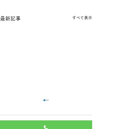
すべて表示
最新記事
本日の１８金 買取 預り価
本日の１８金 買
格
格
コメント