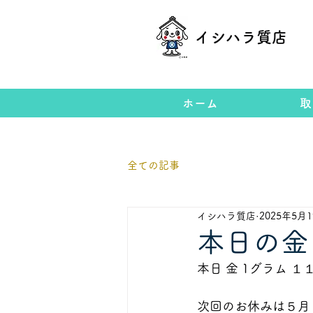
イシハラ質店
ホーム
取
全ての記事
イシハラ質店
2025年5月
本日の金
本日 金 1グラム 
次回のお休みは５月