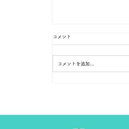
本日の１８金 買取 預り価格
コメント
本日 １８金 1グラム １６５００
円で預かります。買い取ります。
次回のお休みは８月８日です。
コメントを追加…
よろしくお願いします。 ＴＥ
Ｌ ０２７－３２３－８５２３