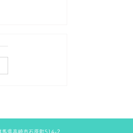
の１８金 買取 預り価格
 １８金 1グラム １５９００
預かります。買い取ります。
のお休みは８月８日です。
しくお願いします。 ＴＥ
０２７－３２３－８５２３
4 群馬県高崎市石原町514-2