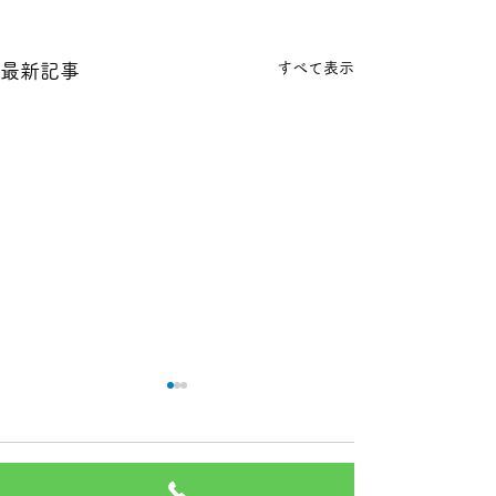
すべて表示
最新記事
本日の１８金 買取 預り価
本日の１８金 買
格
格
コメント