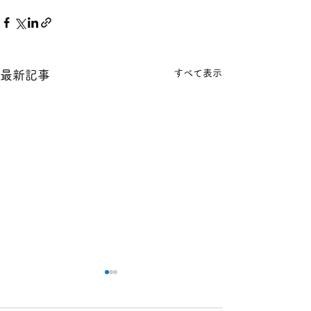
すべて表示
最新記事
本日の１８金 買取 預り価
本日の１８金 買