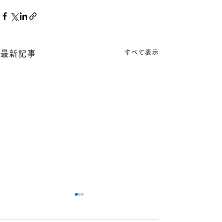
すべて表示
最新記事
本日の１８金 買取 預り価
本日の１８金 買