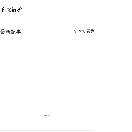
すべて表示
最新記事
本日の１８金 買取 預り価
本日の１８金 買