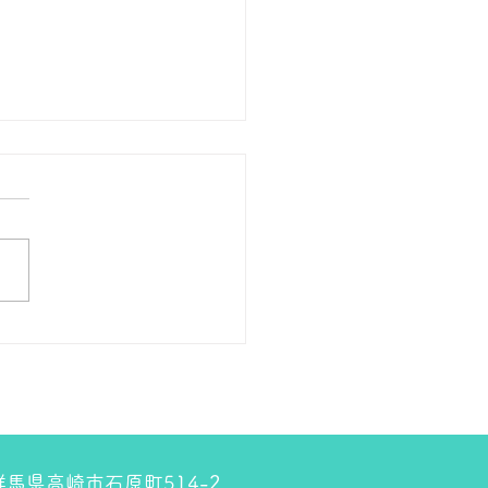
の１８金 買取 預り価格
 １８金 1グラム １５７００
預かります。買い取ります。
のお休みは８月８日です。
しくお願いします。 ＴＥ
０２７－３２３－８５２３
4 群馬県高崎市石原町514-2