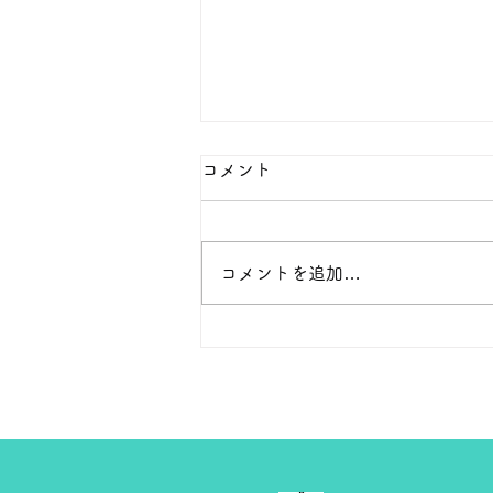
本日の１８金 買取 預り価格
コメント
本日 １８金 1グラム １６６００
円で預かります。買い取ります。
次回のお休みは８月８日です。
コメントを追加…
よろしくお願いします。 ＴＥ
Ｌ ０２７－３２３－８５２３