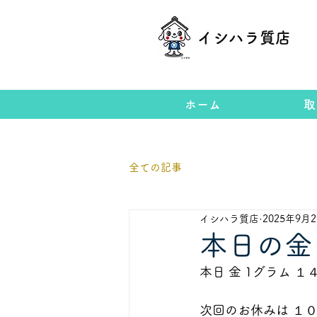
イシハラ質店
ホーム
取
全ての記事
イシハラ質店
2025年9月
本日の金
本日 金 1グラム 
次回のお休みは １０