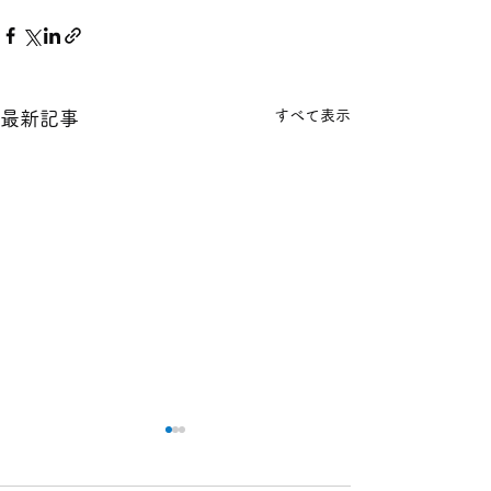
すべて表示
最新記事
本日の１８金 買取 預り価
本日の１８金 買