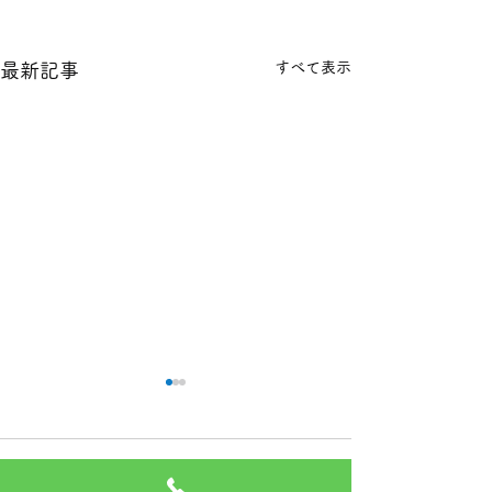
すべて表示
最新記事
本日の１８金 買取 預り価
本日の１８金 買
格
格
コメント