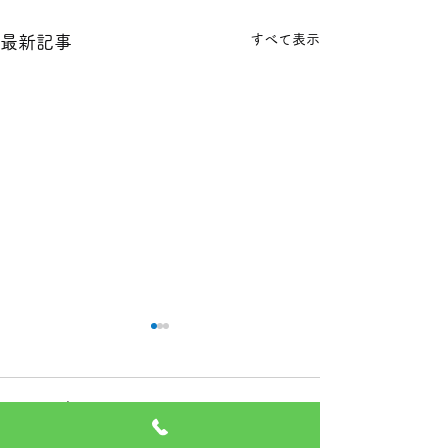
すべて表示
最新記事
本日の１８金 買取 預り価
本日の１８金 買
格
格
コメント
本日 １８金 1グラム １６６
本日 １８金 1グラ