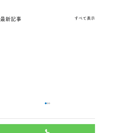
すべて表示
最新記事
本日の１８金 買取 預り価
本日の１８金 買
格
格
コメント