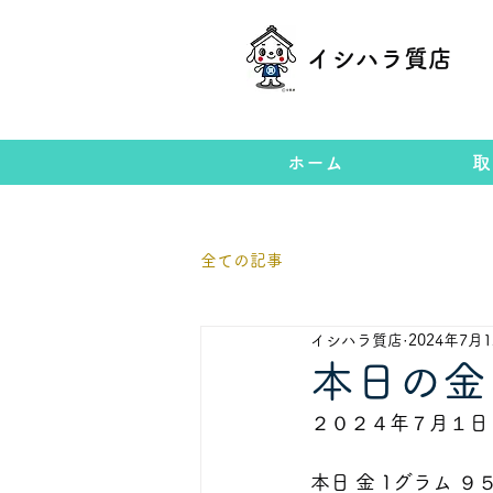
イシハラ質店
ホーム
取
全ての記事
イシハラ質店
2024年7月
本日の金
２０２４年７月１日
本日 金 1グラム ９