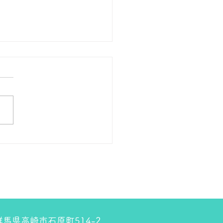
の１８金 買取 預り価格
 １８金 1グラム １５７００
預かります。買い取ります。
のお休みは８月８日です。
しくお願いします。 ＴＥ
０２７－３２３－８５２３
4 群馬県高崎市石原町514-2