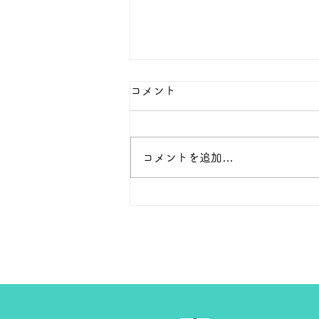
本日の１８金 買取 預り価格
コメント
本日 １８金 1グラム １６６００
円で預かります。買い取ります。
次回のお休みは８月８日です。
コメントを追加…
よろしくお願いします。 ＴＥ
Ｌ ０２７－３２３－８５２３