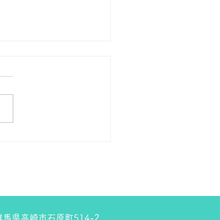
の１８金 買取 預り価格
 １８金 1グラム １５７００
預かります。買い取ります。
のお休みは８月８日です。
しくお願いします。 ＴＥ
０２７－３２３－８５２３
4 群馬県高崎市石原町514-2