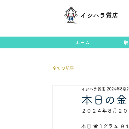
イシハラ質店
ホーム
取
全ての記事
イシハラ質店
2024年8月
本日の金
２０２４年８月２０
本日 金 1グラム ９