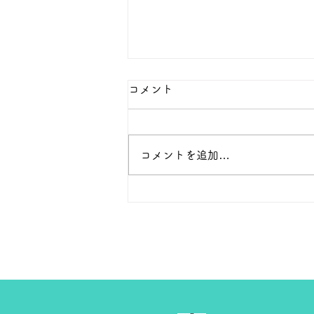
本日の１８金 買取 預り価格
コメント
本日 １８金 1グラム １６６００
円で預かります。買い取ります。
次回のお休みは８月８日です。
コメントを追加…
よろしくお願いします。 ＴＥ
Ｌ ０２７－３２３－８５２３